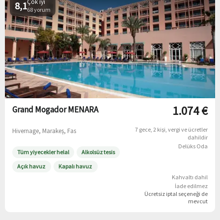
Çok iyi
8,1
68 yorum
1.074 €
Grand Mogador MENARA
7 gece
2 kişi
vergi ve ücretler
Hivernage, Marakeş, Fas
dahildir
Delüks Oda
Tüm yiyecekler helal
Alkolsüz tesis
Açık havuz
Kapalı havuz
Kahvaltı dahil
İade edilmez
Ücretsiz iptal
seçeneği de
mevcut