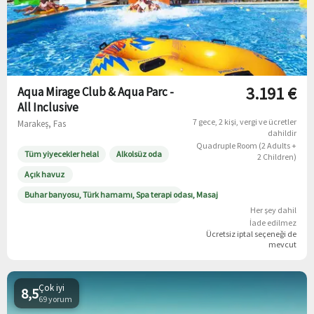
3.191 €
Aqua Mirage Club & Aqua Parc -
All Inclusive
7 gece
2 kişi
vergi ve ücretler
Marakeş, Fas
dahildir
Quadruple Room (2 Adults +
Tüm yiyecekler helal
Alkolsüz oda
2 Children)
Açık havuz
Buhar banyosu, Türk hamamı, Spa terapi odası, Masaj
Her şey dahil
İade edilmez
Ücretsiz iptal
seçeneği de
mevcut
Çok iyi
8,5
69 yorum