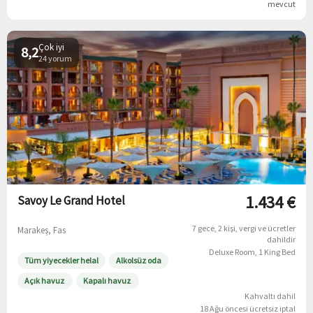
mevcut
Çok iyi
8,2
24 yorum
1.434 €
Savoy Le Grand Hotel
7 gece
2 kişi
vergi ve ücretler
Marakeş, Fas
dahildir
Deluxe Room, 1 King Bed
Tüm yiyecekler helal
Alkolsüz oda
Açık havuz
Kapalı havuz
Kahvaltı dahil
18 Ağu öncesi ücretsiz iptal