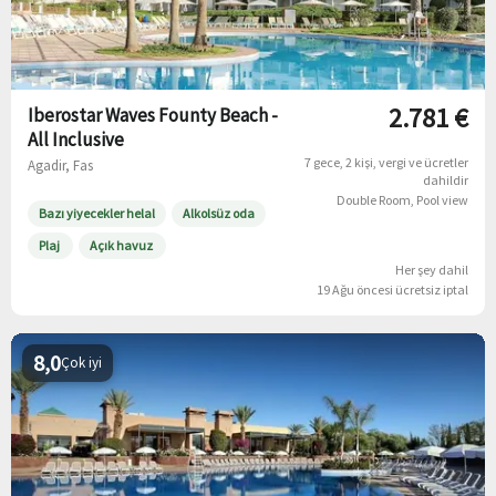
2.781 €
Iberostar Waves Founty Beach -
All Inclusive
7 gece
2 kişi
vergi ve ücretler
Agadir, Fas
dahildir
Double Room, Pool view
Bazı yiyecekler helal
Alkolsüz oda
Plaj
Açık havuz
Her şey dahil
19 Ağu öncesi ücretsiz iptal
8,0
Çok iyi