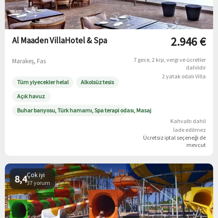
2.946 €
Al Maaden VillaHotel & Spa
7 gece
2 kişi
vergi ve ücretler
Marakeş, Fas
dahildir
2 yatak odalı Villa
Tüm yiyecekler helal
Alkolsüz tesis
Açık havuz
Buhar banyosu, Türk hamamı, Spa terapi odası, Masaj
Kahvaltı dahil
İade edilmez
Ücretsiz iptal
seçeneği de
mevcut
Çok iyi
8,4
37 yorum