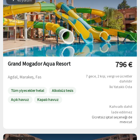
40 yorum
796 €
Grand Mogador Aqua Resort
7 gece
2 kişi
vergi ve ücretler
Agdal, Marakeş, Fas
dahildir
İki Yataklı Oda
Tüm yiyecekler helal
Alkolsüz tesis
Açık havuz
Kapalı havuz
Kahvaltı dahil
İade edilmez
Ücretsiz iptal
seçeneği de
mevcut