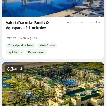
Valeria Dar Atlas Family &
Fiyatlar henüz hazır değildir
Aquapark - All Inclusive
Palmeraie, Marakeş, Fas
Tüm yiyecekler helal
Alkolsüz oda
Açık havuz
Kapalı havuz
8,3
Çok iyi