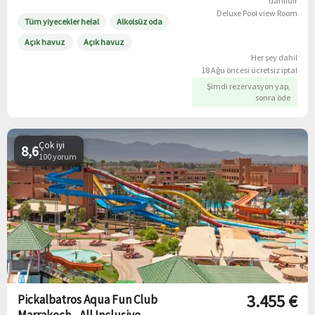
dahildir
Deluxe Pool view Room
Tüm yiyecekler helal
Alkolsüz oda
Açık havuz
Açık havuz
Her şey dahil
18 Ağu öncesi ücretsiz iptal
Şimdi rezervasyon yap,
sonra öde
Çok iyi
8,6
100 yorum
3.455 €
Pickalbatros Aqua Fun Club