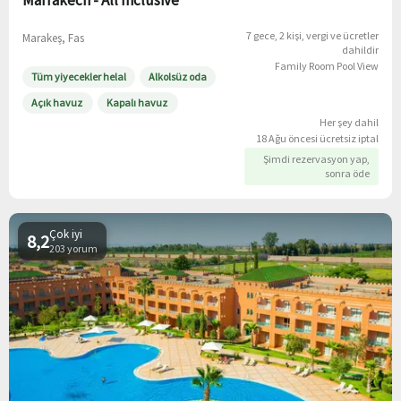
Marrakech - All Inclusive
7 gece
2 kişi
vergi ve ücretler
Marakeş, Fas
dahildir
Family Room Pool View
Tüm yiyecekler helal
Alkolsüz oda
Açık havuz
Kapalı havuz
Her şey dahil
18 Ağu öncesi ücretsiz iptal
Şimdi rezervasyon yap,
sonra öde
Çok iyi
8,2
203 yorum