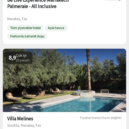
Be Live Experience Marrakech
Palmeraie - All Inclusive
Marakeş, Fas
Tüm yiyecekler helal
Açık havuz
Hortumlu taharet duşu
Çok iyi
8,9
22 yorum
Villa Melines
Fiyatlar henüz hazır değildir
Souihla, Marakeş, Fas