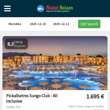
Edit Search
Marokko
2025-12-10
2025-12-11
Çok iyi
8,3
25 yorum
1.695 €
Pickalbatros Sungo Club - All
Inclusive
7 gece
2 kişi
vergi ve ücretler
Saâda, Fas