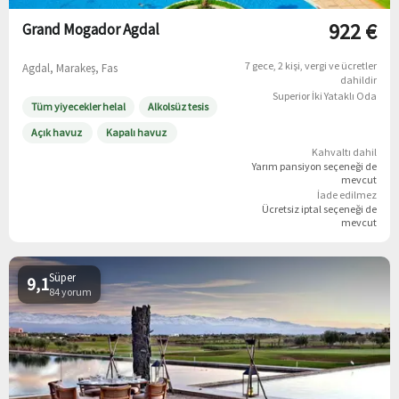
922 €
Grand Mogador Agdal
7 gece
2 kişi
vergi ve ücretler
Agdal, Marakeş, Fas
dahildir
Superior İki Yataklı Oda
Tüm yiyecekler helal
Alkolsüz tesis
Açık havuz
Kapalı havuz
Kahvaltı dahil
Yarım pansiyon
seçeneği de
mevcut
İade edilmez
Ücretsiz iptal
seçeneği de
mevcut
Süper
9,1
84 yorum