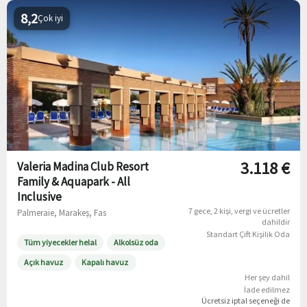
8,2
Çok iyi
3.118 €
Valeria Madina Club Resort
Family & Aquapark - All
Inclusive
7 gece
2 kişi
vergi ve ücretler
Palmeraie, Marakeş, Fas
dahildir
Standart Çift Kişilik Oda
Tüm yiyecekler helal
Alkolsüz oda
Açık havuz
Kapalı havuz
Her şey dahil
İade edilmez
Ücretsiz iptal
seçeneği de