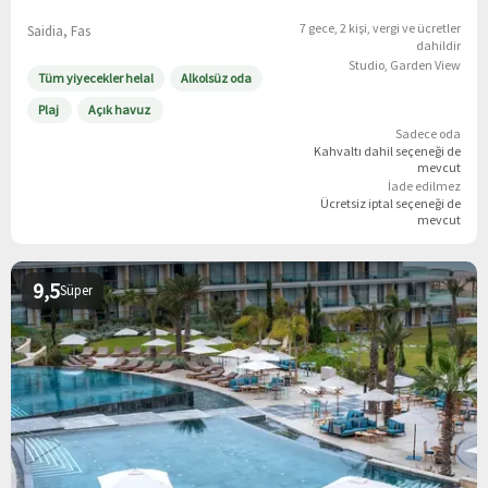
7 gece
2 kişi
vergi ve ücretler
Saidia, Fas
dahildir
Studio, Garden View
Tüm yiyecekler helal
Alkolsüz oda
Plaj
Açık havuz
Sadece oda
Kahvaltı dahil
seçeneği de
mevcut
İade edilmez
Ücretsiz iptal
seçeneği de
mevcut
9,5
Süper