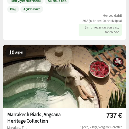
Tüm yiyecekler helal
Alkolsüz oda
Plaj
Açık havuz
Her şey dahil
20 Ağu öncesi ücretsiz iptal
Şimdi rezervasyon yap,
sonra öde
10
Süper
737 €
Marrakech Riads, Angsana
Heritage Collection
7 gece
2 kişi
vergi ve ücretler
Marakeş, Fas