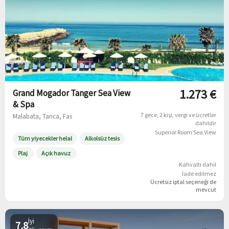
1.273 €
Grand Mogador Tanger Sea View
& Spa
7 gece
2 kişi
vergi ve ücretler
Malabata, Tanca, Fas
dahildir
Superior Room Sea View
Tüm yiyecekler helal
Alkolsüz tesis
Plaj
Açık havuz
Kahvaltı dahil
İade edilmez
Ücretsiz iptal
seçeneği de
mevcut
İyi
7,8