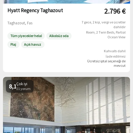
2.796 €
Hyatt Regency Taghazout
7 gece
2 kişi
vergi ve ücretler
Taghazout, Fas
dahildir
Room, 2 Twin Beds, Partial
Tüm yiyecekler helal
Alkolsüz oda
Ocean View
Plaj
Açık havuz
Kahvaltı dahil
İade edilmez
Ücretsiz iptal
seçeneği de
mevcut
Çok iyi
8,1
21 yorum