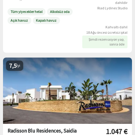
dahildir
Riad Lydines Studio
Tüm yiyecekler helal
Alkolsüz oda
Açık havuz
Kapalı havuz
Kahvaltı dahil
18 Ağu öncesi ücretsiz iptal
Şimdi rezervasyon yap,
sonra öde
7,5
İyi
1.047 €
Radisson Blu Residences, Saidia