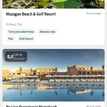
Mazagan Beach & Golf Resort
Müsait değil
El Hauz, Fas
Tüm yiyecekler helal
Alkolsüz oda
Plaj
Açık havuz
Çok iyi
8,0
15 yorum
Müsait değil