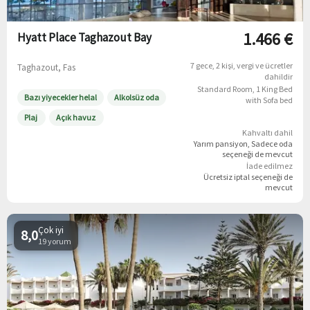
1.466 €
Hyatt Place Taghazout Bay
7 gece
2 kişi
vergi ve ücretler
Taghazout, Fas
dahildir
Standard Room, 1 King Bed
Bazı yiyecekler helal
Alkolsüz oda
with Sofa bed
Plaj
Açık havuz
Kahvaltı dahil
Yarım pansiyon
Sadece oda
seçeneği de mevcut
İade edilmez
Ücretsiz iptal
seçeneği de
mevcut
Çok iyi
8,0
19 yorum