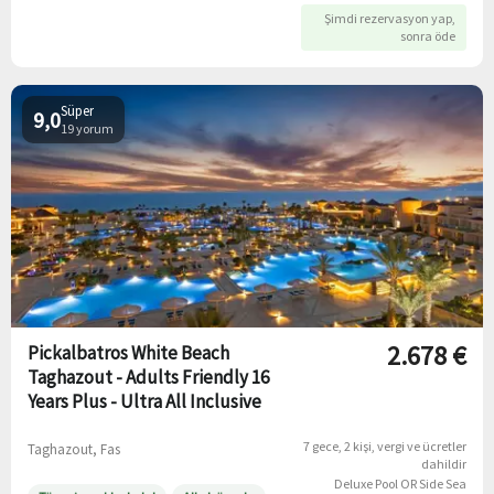
Şimdi rezervasyon yap,
sonra öde
Süper
9,0
19 yorum
2.678 €
Pickalbatros White Beach
Taghazout - Adults Friendly 16
Years Plus - Ultra All Inclusive
7 gece
2 kişi
vergi ve ücretler
Taghazout, Fas
dahildir
Deluxe Pool OR Side Sea