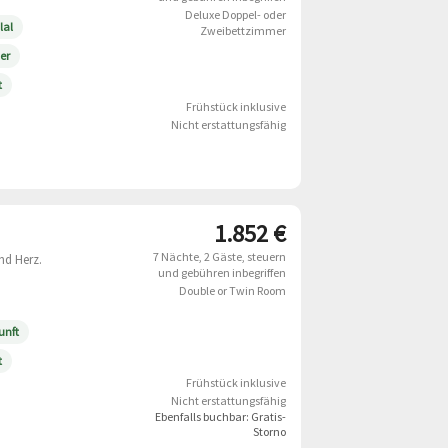
Deluxe Doppel- oder
lal
Zweibettzimmer
er
t
Frühstück inklusive
Nicht erstattungsfähig
1.852 €
7 Nächte
2 Gäste
steuern
nd Herz.
und gebühren inbegriffen
Double or Twin Room
unft
t
Frühstück inklusive
Nicht erstattungsfähig
Ebenfalls buchbar:
Gratis-
Storno