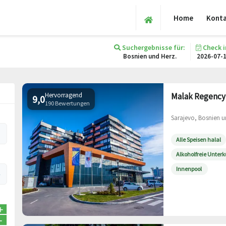
Home
Kont
Suchergebnisse für:
Check i
Bosnien und Herz.
2026-07-
Hervorragend
Malak Regency
9,0
190 Bewertungen
Sarajevo, Bosnien u
Alle Speisen halal
Alkoholfreie Unterk
Innenpool
+
-