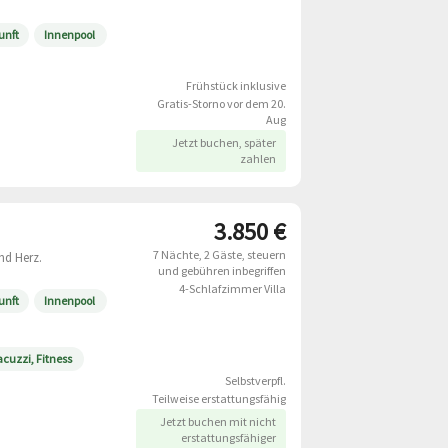
unft
Innenpool
Frühstück inklusive
Gratis-Storno vor dem 20.
Aug
Jetzt buchen, später
zahlen
3.850 €
7 Nächte
2 Gäste
steuern
nd Herz.
und gebühren inbegriffen
4-Schlafzimmer Villa
unft
Innenpool
acuzzi, Fitness
Selbstverpfl.
Teilweise erstattungsfähig
Jetzt buchen mit nicht
erstattungsfähiger