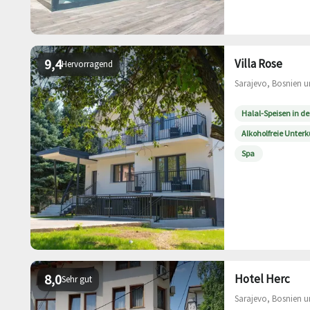
9,4
Villa Rose
Hervorragend
Sarajevo, Bosnien u
Halal-Speisen in d
Alkoholfreie Unterk
Spa
8,0
Hotel Herc
Sehr gut
Sarajevo, Bosnien u