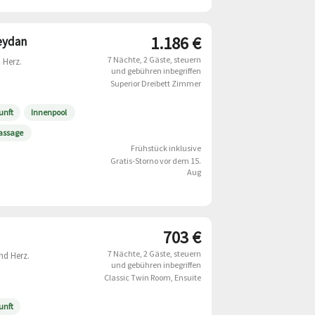
1.186 €
eydan
7 Nächte
2 Gäste
steuern
 Herz.
und gebühren inbegriffen
Superior Dreibett Zimmer
unft
Innenpool
Massage
Frühstück inklusive
Gratis-Storno vor dem 15.
Aug
703 €
7 Nächte
2 Gäste
steuern
nd Herz.
und gebühren inbegriffen
Classic Twin Room, Ensuite
unft