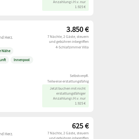
Anzahlung i.H.v. nur
1.925 €
3.850 €
7 Nächte
2 Gäste
steuern
nd Herz.
und gebühren inbegriffen
4-Schlafzimmer Villa
er Nähe
unft
Innenpool
Selbstverpfl.
Teilweise erstattungsfähig
Jetzt buchen mit nicht
erstattungsfähiger
Anzahlung i.H.v. nur
1.925 €
625 €
7 Nächte
2 Gäste
steuern
nd Herz.
und gebühren inbegriffen