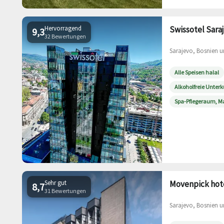
Hervorragend
Swissotel Sara
9,3
32 Bewertungen
Sarajevo, Bosnien u
Alle Speisen halal
Alkoholfreie Unterk
Spa-Pflegeraum, 
Sehr gut
Movenpick hote
8,7
31 Bewertungen
Sarajevo, Bosnien u