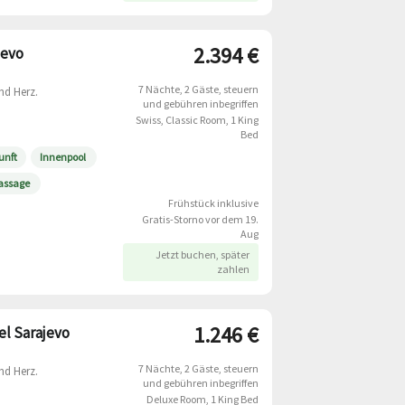
2.394 €
jevo
7 Nächte
2 Gäste
steuern
nd Herz.
und gebühren inbegriffen
Swiss, Classic Room, 1 King
Bed
unft
Innenpool
Massage
Frühstück inklusive
Gratis-Storno vor dem 19.
Aug
Jetzt buchen, später
zahlen
1.246 €
l Sarajevo
7 Nächte
2 Gäste
steuern
nd Herz.
und gebühren inbegriffen
Deluxe Room, 1 King Bed