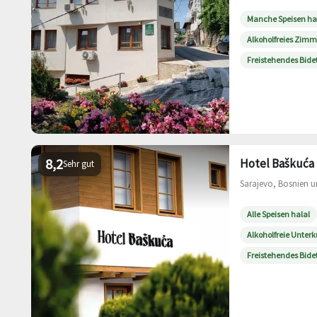
Manche Speisen ha
Alkoholfreies Zimm
Freistehendes Bide
8,2
Hotel Baškuća
Sehr gut
Sarajevo, Bosnien u
Alle Speisen halal
Alkoholfreie Unterk
Freistehendes Bide