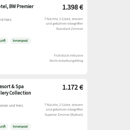
1.398 €
tel, BW Premier
7 Nächte
2 Gäste
steuern
nd Herz.
und gebühren inbegriffen
Standard Zimmer
unft
Innenpool
Frühstück inklusive
Nicht erstattungsfähig
1.172 €
Resort & Spa
lery Collection
7 Nächte
2 Gäste
steuern
osnien und Herz.
und gebühren inbegriffen
Superior Zimmer (Balkon)
unft
Innenpool