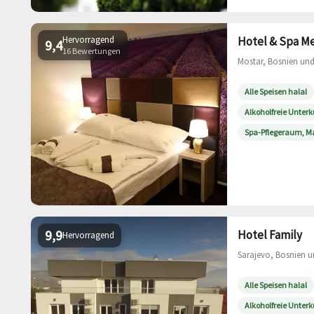
Hervorragend
Hotel & Spa M
9,4
16 Bewertungen
Mostar, Bosnien und
Alle Speisen halal
Alkoholfreie Unterk
Spa-Pflegeraum, 
9,9
Hotel Family
Hervorragend
Sarajevo, Bosnien u
Alle Speisen halal
Alkoholfreie Unterk