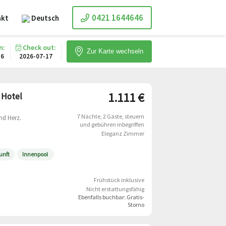
0421 1644646
akt
Deutsch
n:
Check out:
Zur Karte wechseln
16
2026-07-17
1.111 €
 Hotel
7 Nächte
2 Gäste
steuern
nd Herz.
und gebühren inbegriffen
Eleganz Zimmer
unft
Innenpool
Frühstück inklusive
Nicht erstattungsfähig
Ebenfalls buchbar:
Gratis-
Storno