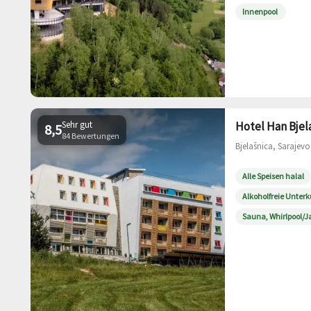
Innenpool
Sehr gut
Hotel Han Bjel
8,5
84 Bewertungen
Bjelašnica, Sarajevo
Alle Speisen halal
Alkoholfreie Unterk
Sauna, Whirlpool/J