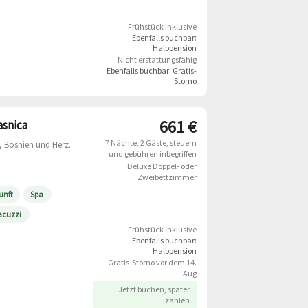
Frühstück inklusive
Ebenfalls buchbar:
Halbpension
Nicht erstattungsfähig
Ebenfalls buchbar:
Gratis-
Storno
661 €
asnica
7 Nächte
2 Gäste
steuern
, Bosnien und Herz.
und gebühren inbegriffen
Deluxe Doppel- oder
Zweibettzimmer
unft
Spa
acuzzi
Frühstück inklusive
Ebenfalls buchbar:
Halbpension
Gratis-Storno vor dem 14.
Aug
Jetzt buchen, später
zahlen