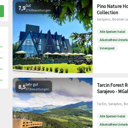
Gut
Pino Nature Ho
7,9
174 Bewertungen
Collection
Sarajevo, Bosnien u
Alle Speisen halal
Alkoholfreie Unterk
Innenpool
Sehr gut
Tarcin Forest 
8,5
37 Bewertungen
Sarajevo - MGal
Tarčin, Sarajevo, B
Alle Speisen halal
Alkoholfreie Unterk