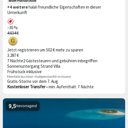
Bidet-Handbrause
+4 weitere
halal-freundliche Eigenschaften in dieser
Unterkunft
−30 %
4.634 €
Jetzt registrieren um 502 € mehr zu sparen
3.287 €
7 Nächte
2 Gäste
steuern und gebühren inbegriffen
Sonnenuntergang Strand Villa
Frühstück inklusive
Ebenfalls buchbar:
Halbpension
All-inclusive
Gratis-Storno vor dem 7. Aug
Kostenloser Transfer
• min. Aufenthalt: 7 Nächte
9,5
Hervorragend