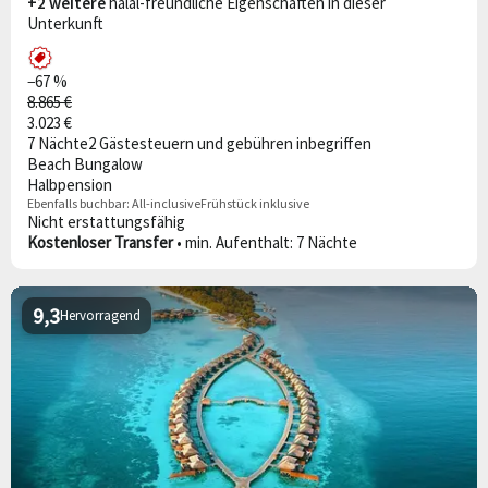
+2 weitere
halal-freundliche Eigenschaften in dieser
Unterkunft
−67 %
8.865 €
3.023 €
7 Nächte
2 Gäste
steuern und gebühren inbegriffen
Beach Bungalow
Halbpension
Ebenfalls buchbar:
All-inclusive
Frühstück inklusive
Nicht erstattungsfähig
Kostenloser Transfer
• min. Aufenthalt: 7 Nächte
9,3
Hervorragend