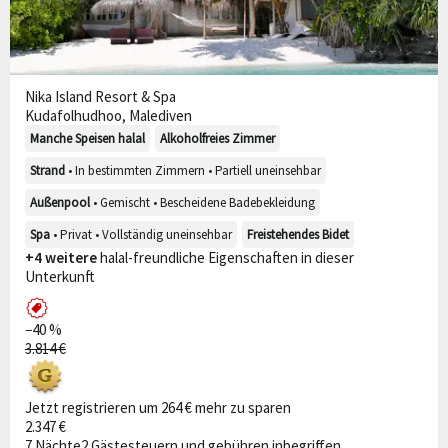
Nika Island Resort & Spa
Kudafolhudhoo, Malediven
Manche Speisen halal
Alkoholfreies Zimmer
Strand
• In bestimmten Zimmern • Partiell uneinsehbar
Außenpool
• Gemischt • Bescheidene Badebekleidung
Spa
• Privat • Vollständig uneinsehbar
Freistehendes Bidet
+4 weitere
halal-freundliche Eigenschaften in dieser
Unterkunft
−40 %
3.814 €
Jetzt registrieren um 264 € mehr zu sparen
2.347 €
7 Nächte
2 Gäste
steuern und gebühren inbegriffen