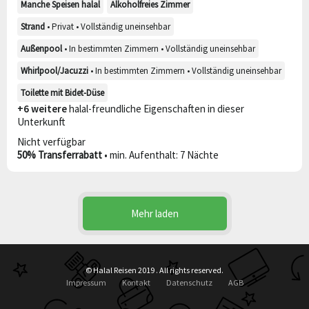
Manche Speisen halal
Alkoholfreies Zimmer
Strand
• Privat • Vollständig uneinsehbar
Außenpool
• In bestimmten Zimmern • Vollständig uneinsehbar
Whirlpool/Jacuzzi
• In bestimmten Zimmern • Vollständig uneinsehbar
Toilette mit Bidet-Düse
+6 weitere
halal-freundliche Eigenschaften in dieser
Unterkunft
Nicht verfügbar
50% Transferrabatt
• min. Aufenthalt: 7 Nächte
Mehr laden
© Halal Reisen 2019 . All rights reserved.
Impressum
Kontakt
Datenschutz
AGB
filter_list
map
Filtern
Zur Karte wechseln