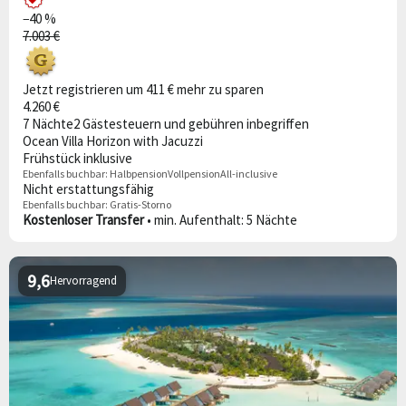
−40 %
7.003 €
Jetzt registrieren um 411 € mehr zu sparen
4.260 €
7 Nächte
2 Gäste
steuern und gebühren inbegriffen
Ocean Villa Horizon with Jacuzzi
Frühstück inklusive
Ebenfalls buchbar:
Halbpension
Vollpension
All-inclusive
Nicht erstattungsfähig
Ebenfalls buchbar:
Gratis-Storno
Kostenloser Transfer
• min. Aufenthalt: 5 Nächte
9,6
Hervorragend