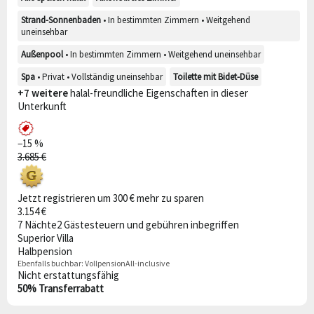
Strand-Sonnenbaden
• In bestimmten Zimmern • Weitgehend
uneinsehbar
Außenpool
• In bestimmten Zimmern • Weitgehend uneinsehbar
Spa
• Privat • Vollständig uneinsehbar
Toilette mit Bidet-Düse
+7 weitere
halal-freundliche Eigenschaften in dieser
Unterkunft
−15 %
3.685 €
Jetzt registrieren um 300 € mehr zu sparen
3.154 €
7 Nächte
2 Gäste
steuern und gebühren inbegriffen
Superior Villa
Halbpension
Ebenfalls buchbar:
Vollpension
All-inclusive
Nicht erstattungsfähig
50% Transferrabatt