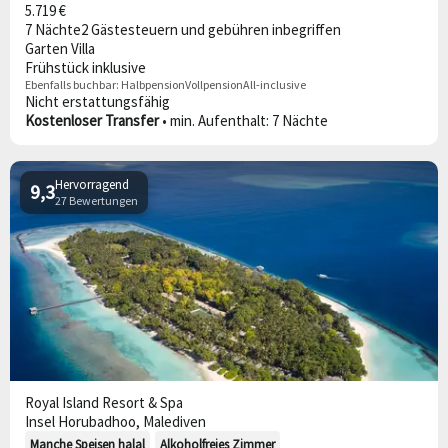
5.719 €
7 Nächte
2 Gäste
steuern und gebühren inbegriffen
Garten Villa
Frühstück inklusive
Ebenfalls buchbar:
Halbpension
Vollpension
All-inclusive
Nicht erstattungsfähig
Kostenloser Transfer
• min. Aufenthalt: 7 Nächte
Hervorragend
9,3
27 Bewertungen
Royal Island Resort & Spa
Insel Horubadhoo, Malediven
Manche Speisen halal
Alkoholfreies Zimmer