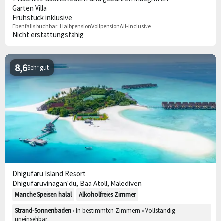
Garten Villa
Frühstück inklusive
Ebenfalls buchbar:
Halbpension
Vollpension
All-inclusive
Nicht erstattungsfähig
8,6
Sehr gut
Dhigufaru Island Resort
Dhigufaruvinagan'du, Baa Atoll, Malediven
Manche Speisen halal
Alkoholfreies Zimmer
Strand-Sonnenbaden
• In bestimmten Zimmern • Vollständig
uneinsehbar