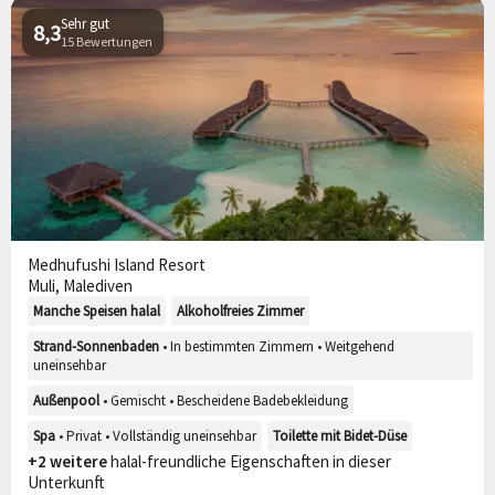
Sehr gut
8,3
15 Bewertungen
Medhufushi Island Resort
Muli, Malediven
Manche Speisen halal
Alkoholfreies Zimmer
Strand-Sonnenbaden
• In bestimmten Zimmern • Weitgehend
uneinsehbar
Außenpool
• Gemischt • Bescheidene Badebekleidung
Spa
• Privat • Vollständig uneinsehbar
Toilette mit Bidet-Düse
+2 weitere
halal-freundliche Eigenschaften in dieser
Unterkunft