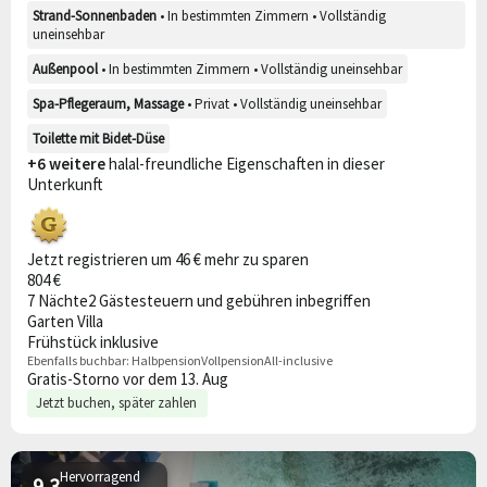
Strand-Sonnenbaden
• In bestimmten Zimmern • Vollständig
uneinsehbar
Außenpool
• In bestimmten Zimmern • Vollständig uneinsehbar
Spa-Pflegeraum, Massage
• Privat • Vollständig uneinsehbar
Toilette mit Bidet-Düse
+6 weitere
halal-freundliche Eigenschaften in dieser
Unterkunft
Jetzt registrieren um 46 € mehr zu sparen
804 €
7 Nächte
2 Gäste
steuern und gebühren inbegriffen
Garten Villa
Frühstück inklusive
Ebenfalls buchbar:
Halbpension
Vollpension
All-inclusive
Gratis-Storno vor dem 13. Aug
Jetzt buchen, später zahlen
Hervorragend
9,3