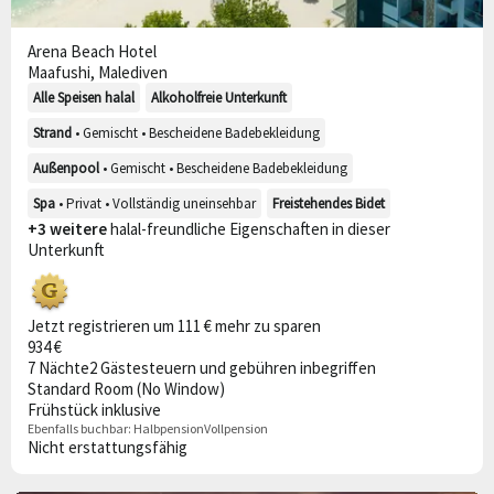
Arena Beach Hotel
Maafushi, Malediven
Alle Speisen halal
Alkoholfreie Unterkunft
Strand
• Gemischt • Bescheidene Badebekleidung
Außenpool
• Gemischt • Bescheidene Badebekleidung
Spa
• Privat • Vollständig uneinsehbar
Freistehendes Bidet
+3 weitere
halal-freundliche Eigenschaften in dieser
Unterkunft
Jetzt registrieren um 111 € mehr zu sparen
934 €
7 Nächte
2 Gäste
steuern und gebühren inbegriffen
Standard Room (No Window)
Frühstück inklusive
Ebenfalls buchbar:
Halbpension
Vollpension
Nicht erstattungsfähig