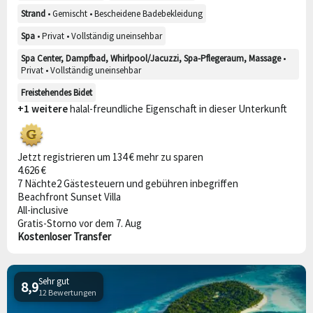
Strand
• Gemischt • Bescheidene Badebekleidung
Spa
• Privat • Vollständig uneinsehbar
Spa Center, Dampfbad, Whirlpool/Jacuzzi, Spa-Pflegeraum, Massage
•
Privat • Vollständig uneinsehbar
Freistehendes Bidet
+1 weitere
halal-freundliche Eigenschaft in dieser Unterkunft
Jetzt registrieren um 134 € mehr zu sparen
4.626 €
7 Nächte
2 Gäste
steuern und gebühren inbegriffen
Beachfront Sunset Villa
All-inclusive
Gratis-Storno vor dem 7. Aug
Kostenloser Transfer
Sehr gut
8,9
12 Bewertungen