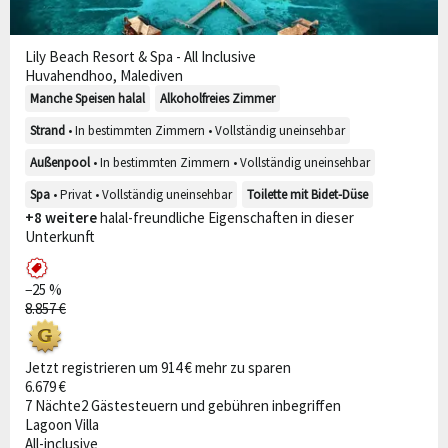
Lily Beach Resort & Spa - All Inclusive
Huvahendhoo, Malediven
Manche Speisen halal
Alkoholfreies Zimmer
Strand
• In bestimmten Zimmern • Vollständig uneinsehbar
Außenpool
• In bestimmten Zimmern • Vollständig uneinsehbar
Spa
• Privat • Vollständig uneinsehbar
Toilette mit Bidet-Düse
+8 weitere
halal-freundliche Eigenschaften in dieser
Unterkunft
−25 %
8.857 €
Jetzt registrieren um 914 € mehr zu sparen
6.679 €
7 Nächte
2 Gäste
steuern und gebühren inbegriffen
Lagoon Villa
All-inclusive