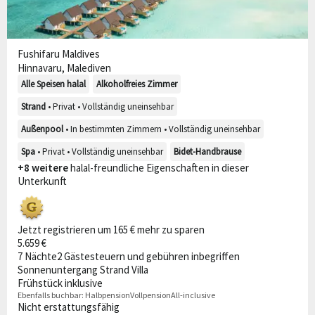
Fushifaru Maldives
Hinnavaru, Malediven
Alle Speisen halal
Alkoholfreies Zimmer
Strand
• Privat • Vollständig uneinsehbar
Außenpool
• In bestimmten Zimmern • Vollständig uneinsehbar
Spa
• Privat • Vollständig uneinsehbar
Bidet-Handbrause
+8 weitere
halal-freundliche Eigenschaften in dieser
Unterkunft
Jetzt registrieren um 165 € mehr zu sparen
5.659 €
7 Nächte
2 Gäste
steuern und gebühren inbegriffen
Sonnenuntergang Strand Villa
Frühstück inklusive
Ebenfalls buchbar:
Halbpension
Vollpension
All-inclusive
Nicht erstattungsfähig