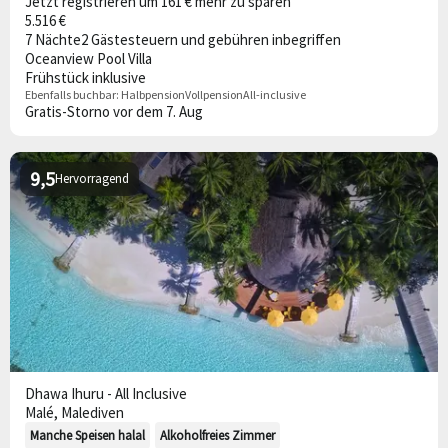
Jetzt registrieren um 161 € mehr zu sparen
5.516 €
7 Nächte
2 Gäste
steuern und gebühren inbegriffen
Oceanview Pool Villa
Frühstück inklusive
Ebenfalls buchbar:
Halbpension
Vollpension
All-inclusive
Gratis-Storno vor dem 7. Aug
9,5
Hervorragend
Dhawa Ihuru - All Inclusive
Malé, Malediven
Manche Speisen halal
Alkoholfreies Zimmer