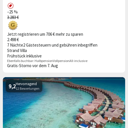
−25 %
3.283 €
Jetzt registrieren um 706 € mehr zu sparen
2.498 €
7 Nächte
2 Gäste
steuern und gebühren inbegriffen
Strand Villa
Frühstück inklusive
Ebenfalls buchbar:
Halbpension
Vollpension
All-inclusive
Gratis-Storno vor dem 7. Aug
Hervorragend
9,2
12 Bewertungen