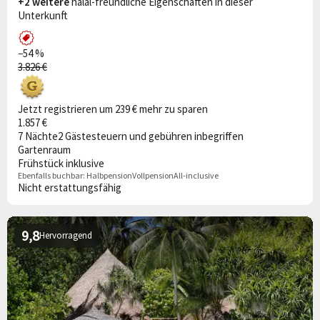
+2 weitere
halal-freundliche Eigenschaften in dieser
Unterkunft
−54 %
3.826 €
Jetzt registrieren um 239 € mehr zu sparen
1.857 €
7 Nächte
2 Gäste
steuern und gebühren inbegriffen
Gartenraum
Frühstück inklusive
Ebenfalls buchbar:
Halbpension
Vollpension
All-inclusive
Nicht erstattungsfähig
9,8
Hervorragend