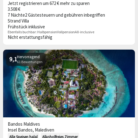
Jetzt registrieren um 672 € mehr zu sparen
3.508 €
7 Nächte
2 Gäste
steuern und gebühren inbegriffen
Strand Villa
Frühstück inklusive
Ebenfalls buchbar:
Halbpension
Vollpension
All-inclusive
Nicht erstattungsfähig
Hervorragend
9,1
61 Bewertungen
Bandos Maldives
Insel Bandos, Malediven
Alle Speisen halal
Alkoholfreies Zimmer