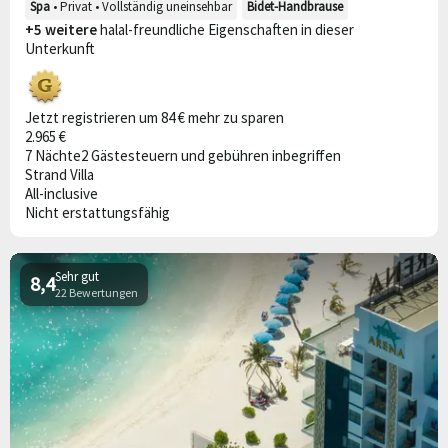
Spa
• Privat • Vollständig uneinsehbar
Bidet-Handbrause
+5 weitere
halal-freundliche Eigenschaften in dieser
Unterkunft
Jetzt registrieren um 84 € mehr zu sparen
2.965 €
7 Nächte
2 Gäste
steuern und gebühren inbegriffen
Strand Villa
All-inclusive
Nicht erstattungsfähig
Sehr gut
8,4
22 Bewertungen