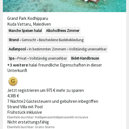
Grand Park Kodhipparu
Kuda Vattaru, Malediven
Manche Speisen halal
Alkoholfreies Zimmer
Strand
• Gemischt • Bescheidene Badebekleidung
Außenpool
• In bestimmten Zimmern • Vollständig uneinsehbar
Spa
• Privat • Vollständig uneinsehbar
Bidet-Handbrause
+3 weitere
halal-freundliche Eigenschaften in dieser
Unterkunft
Jetzt registrieren um 975 € mehr zu sparen
4.385 €
7 Nächte
2 Gäste
steuern und gebühren inbegriffen
Strand Villa mit Pool
Frühstück inklusive
Ebenfalls buchbar:
Halbpension
Vollpension
All-inclusive
Nicht erstattungsfähig
Ebenfalls buchbar:
Gratis-Storno