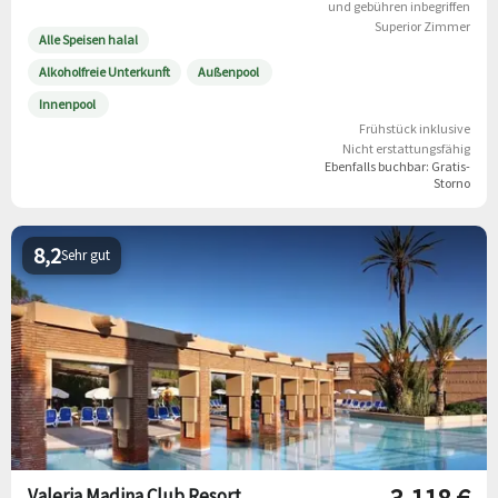
und gebühren inbegriffen
Superior Zimmer
Alle Speisen halal
Alkoholfreie Unterkunft
Außenpool
Innenpool
Frühstück inklusive
Nicht erstattungsfähig
Ebenfalls buchbar:
Gratis-
Storno
8,2
Sehr gut
Valeria Madina Club Resort