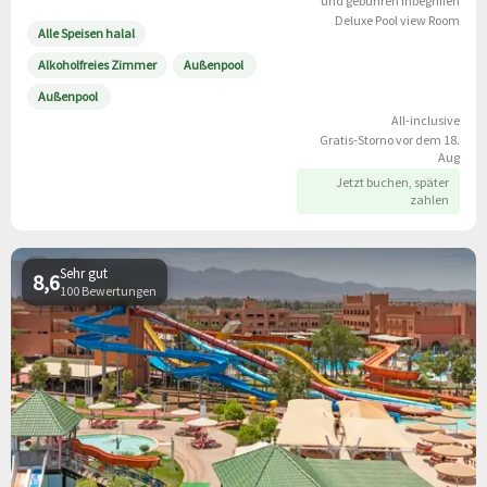
und gebühren inbegriffen
Deluxe Pool view Room
Alle Speisen halal
Alkoholfreies Zimmer
Außenpool
Außenpool
All-inclusive
Gratis-Storno vor dem 18.
Aug
Jetzt buchen, später
zahlen
Sehr gut
8,6
100 Bewertungen