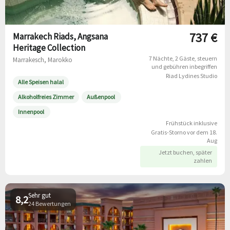
737 €
Marrakech Riads, Angsana
Heritage Collection
7 Nächte
2 Gäste
steuern
Marrakesch, Marokko
und gebühren inbegriffen
Riad Lydines Studio
Alle Speisen halal
Alkoholfreies Zimmer
Außenpool
Innenpool
Frühstück inklusive
Gratis-Storno vor dem 18.
Aug
Jetzt buchen, später
zahlen
Sehr gut
8,2
24 Bewertungen