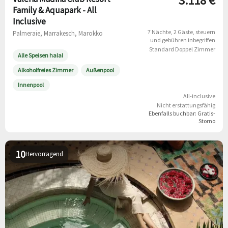
3.118 €
Family & Aquapark - All
Inclusive
7 Nächte
2 Gäste
steuern
Palmeraie, Marrakesch, Marokko
und gebühren inbegriffen
Standard Doppel Zimmer
Alle Speisen halal
Alkoholfreies Zimmer
Außenpool
Innenpool
All-inclusive
Nicht erstattungsfähig
Ebenfalls buchbar:
Gratis-
Storno
10
Hervorragend