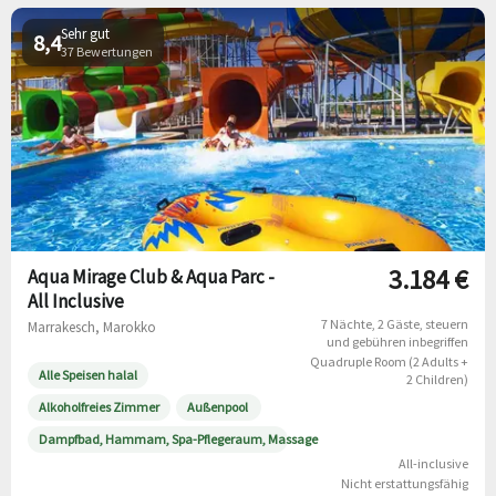
Sehr gut
8,4
37 Bewertungen
3.184 €
Aqua Mirage Club & Aqua Parc -
All Inclusive
7 Nächte
2 Gäste
steuern
Marrakesch, Marokko
und gebühren inbegriffen
Quadruple Room (2 Adults +
Alle Speisen halal
2 Children)
Alkoholfreies Zimmer
Außenpool
Dampfbad, Hammam, Spa-Pflegeraum, Massage
All-inclusive
Nicht erstattungsfähig