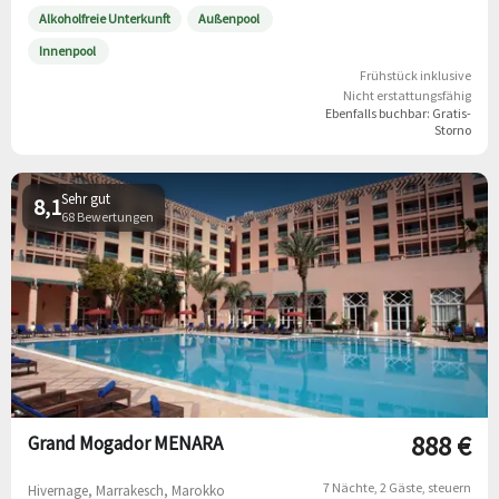
Alkoholfreie Unterkunft
Außenpool
Innenpool
Frühstück inklusive
Nicht erstattungsfähig
Ebenfalls buchbar:
Gratis-
Storno
Sehr gut
8,1
68 Bewertungen
888 €
Grand Mogador MENARA
7 Nächte
2 Gäste
steuern
Hivernage, Marrakesch, Marokko