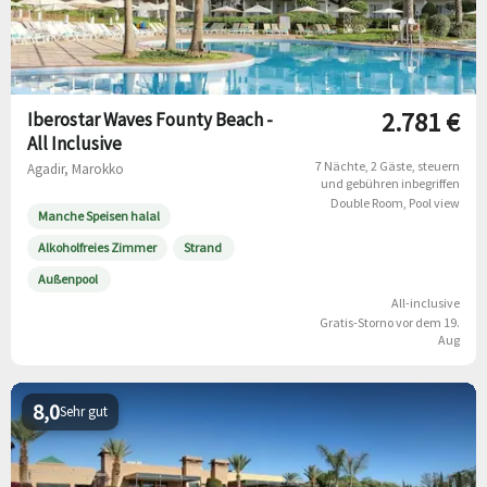
2.781 €
Iberostar Waves Founty Beach -
All Inclusive
7 Nächte
2 Gäste
steuern
Agadir, Marokko
und gebühren inbegriffen
Double Room, Pool view
Manche Speisen halal
Alkoholfreies Zimmer
Strand
Außenpool
All-inclusive
Gratis-Storno vor dem 19.
Aug
8,0
Sehr gut