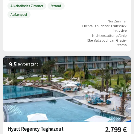
Alkoholfreies Zimmer
Strand
Außenpool
Nur Zimmer
Ebenfalls buchbar:
Frühstück
inklusive
Nicht erstattungsfähig
Ebenfalls buchbar:
Gratis-
Storno
9,5
Hervorragend
2.799 €
Hyatt Regency Taghazout