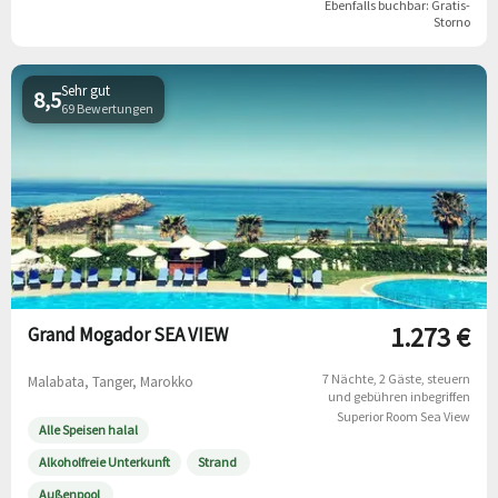
Ebenfalls buchbar:
Gratis-
Storno
Sehr gut
8,5
69 Bewertungen
1.273 €
Grand Mogador SEA VIEW
7 Nächte
2 Gäste
steuern
Malabata, Tanger, Marokko
und gebühren inbegriffen
Superior Room Sea View
Alle Speisen halal
Alkoholfreie Unterkunft
Strand
Außenpool