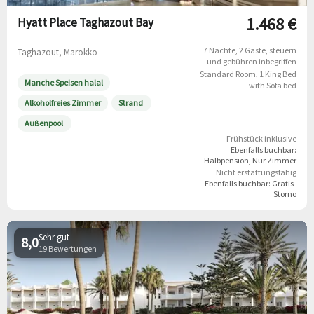
1.468 €
Hyatt Place Taghazout Bay
7 Nächte
2 Gäste
steuern
Taghazout, Marokko
und gebühren inbegriffen
Standard Room, 1 King Bed
Manche Speisen halal
with Sofa bed
Alkoholfreies Zimmer
Strand
Außenpool
Frühstück inklusive
Ebenfalls buchbar:
Halbpension
Nur Zimmer
Nicht erstattungsfähig
Ebenfalls buchbar:
Gratis-
Storno
Sehr gut
8,0
19 Bewertungen