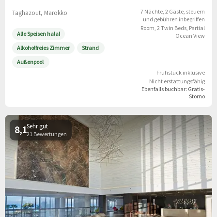
7 Nächte
2 Gäste
steuern
Taghazout, Marokko
und gebühren inbegriffen
Room, 2 Twin Beds, Partial
Alle Speisen halal
Ocean View
Alkoholfreies Zimmer
Strand
Außenpool
Frühstück inklusive
Nicht erstattungsfähig
Ebenfalls buchbar:
Gratis-
Storno
Sehr gut
8,1
21 Bewertungen