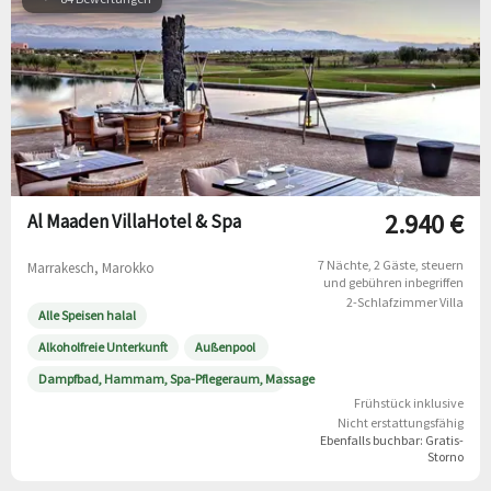
2.940 €
Al Maaden VillaHotel & Spa
7 Nächte
2 Gäste
steuern
Marrakesch, Marokko
und gebühren inbegriffen
2-Schlafzimmer Villa
Alle Speisen halal
Alkoholfreie Unterkunft
Außenpool
Dampfbad, Hammam, Spa-Pflegeraum, Massage
Frühstück inklusive
Nicht erstattungsfähig
Ebenfalls buchbar:
Gratis-
Storno