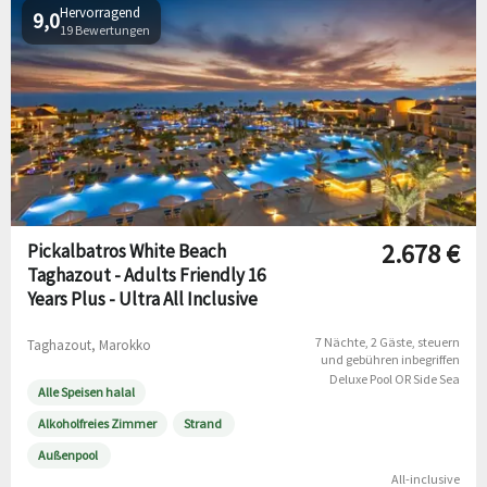
Hervorragend
9,0
19 Bewertungen
2.678 €
Pickalbatros White Beach
Taghazout - Adults Friendly 16
Years Plus - Ultra All Inclusive
7 Nächte
2 Gäste
steuern
Taghazout, Marokko
und gebühren inbegriffen
Deluxe Pool OR Side Sea
Alle Speisen halal
Alkoholfreies Zimmer
Strand
Außenpool
All-inclusive