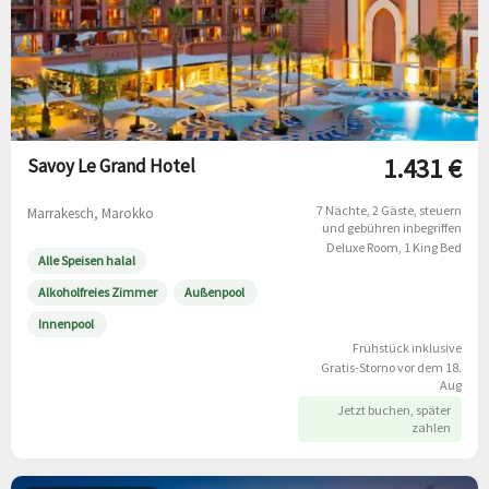
1.431 €
Savoy Le Grand Hotel
7 Nächte
2 Gäste
steuern
Marrakesch, Marokko
und gebühren inbegriffen
Deluxe Room, 1 King Bed
Alle Speisen halal
Alkoholfreies Zimmer
Außenpool
Innenpool
Frühstück inklusive
Gratis-Storno vor dem 18.
Aug
Jetzt buchen, später
zahlen