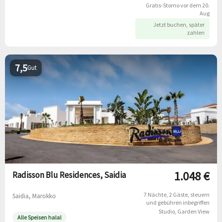
Gratis-Storno vor dem 20.
Aug
Jetzt buchen, später
zahlen
7,5
Gut
1.048 €
Radisson Blu Residences, Saidia
7 Nächte
2 Gäste
steuern
Saidia, Marokko
und gebühren inbegriffen
Studio, Garden View
Alle Speisen halal