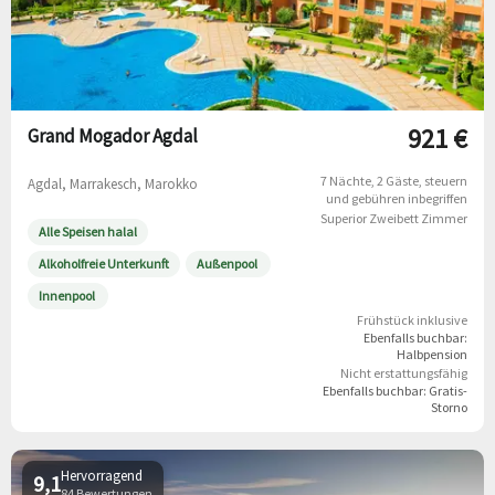
921 €
Grand Mogador Agdal
7 Nächte
2 Gäste
steuern
Agdal, Marrakesch, Marokko
und gebühren inbegriffen
Superior Zweibett Zimmer
Alle Speisen halal
Alkoholfreie Unterkunft
Außenpool
Innenpool
Frühstück inklusive
Ebenfalls buchbar:
Halbpension
Nicht erstattungsfähig
Ebenfalls buchbar:
Gratis-
Storno
Hervorragend
9,1
84 Bewertungen