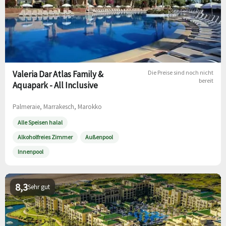
Valeria Dar Atlas Family &
Die Preise sind noch nicht
bereit
Aquapark - All Inclusive
Palmeraie, Marrakesch, Marokko
Alle Speisen halal
Alkoholfreies Zimmer
Außenpool
Innenpool
8,3
Sehr gut