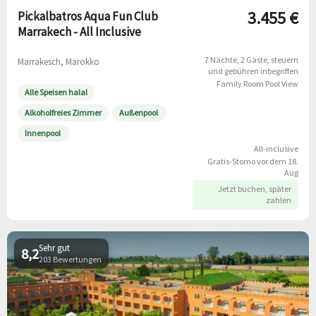
3.455 €
Pickalbatros Aqua Fun Club
Marrakech - All Inclusive
7 Nächte
2 Gäste
steuern
Marrakesch, Marokko
und gebühren inbegriffen
Family Room Pool View
Alle Speisen halal
Alkoholfreies Zimmer
Außenpool
Innenpool
All-inclusive
Gratis-Storno vor dem 18.
Aug
Jetzt buchen, später
zahlen
Sehr gut
8,2
203 Bewertungen