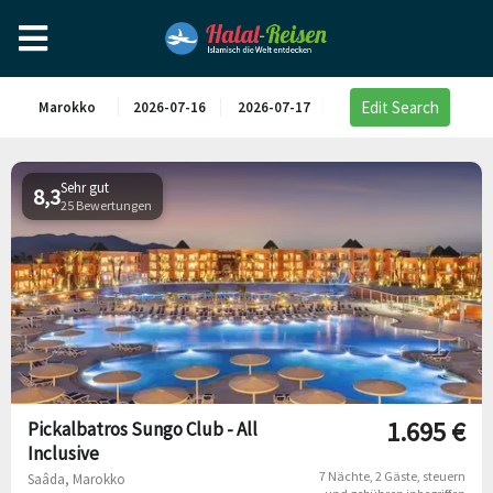
Edit Search
Marokko
2026-07-16
2026-07-17
Sehr gut
8,3
25 Bewertungen
1.695 €
Pickalbatros Sungo Club - All
Inclusive
7 Nächte
2 Gäste
steuern
Saâda, Marokko