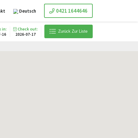
0421 1644646
akt
Deutsch
 in:
Check out:
Zurück Zur Liste
7-16
2026-07-17