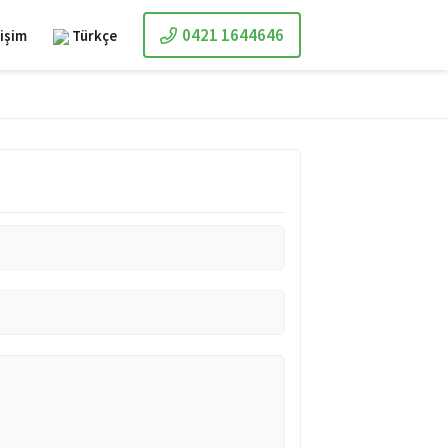
0421 1644646
tişim
Türkçe