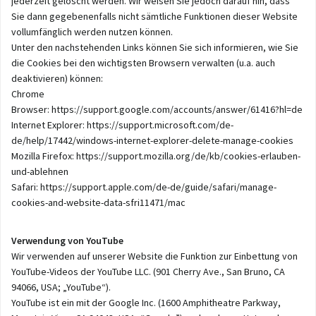
jederzeit gelöscht werden. Wir weisen Sie jedoch darauf hin, dass
Sie dann gegebenenfalls nicht sämtliche Funktionen dieser Website
vollumfänglich werden nutzen können.
Unter den nachstehenden Links können Sie sich informieren, wie Sie
die Cookies bei den wichtigsten Browsern verwalten (u.a. auch
deaktivieren) können:
Chrome
Browser:
https://support.google.com/accounts/answer/61416?hl=de
Internet Explorer:
https://support.microsoft.com/de-
de/help/17442/windows-internet-explorer-delete-manage-cookies
Mozilla Firefox:
https://support.mozilla.org/de/kb/cookies-erlauben-
und-ablehnen
Safari:
https://support.apple.com/de-de/guide/safari/manage-
cookies-and-website-data-sfri11471/mac
Verwendung von YouTube
Wir verwenden auf unserer Website die Funktion zur Einbettung von
YouTube-Videos der YouTube LLC. (901 Cherry Ave., San Bruno, CA
94066, USA; „YouTube“).
YouTube ist ein mit der Google Inc. (1600 Amphitheatre Parkway,